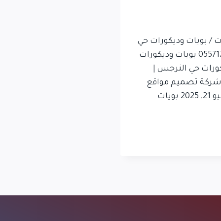
حي النرجس Home / دهانات / بويات وديكورات حي
النرجس | معلم دهانات حي النرجس 0557179829 بويات وديكورات
كورات حي النرجس |
لم دهانات حي النرجس 0557179829 By شركة تصميم مواقع
في الرياض تك مارت لتقنية المعلومات يونيو 21, 2025 بويات