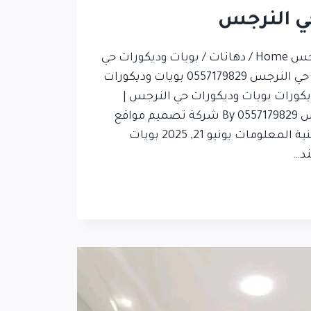
ي النرجس
معلم بويات في حي النرجس Home / دهانات / بويات وديكورات حي
النرجس | معلم دهانات حي النرجس 0557179829 بويات وديكورات
يكورات بويات وديكورات حي النرجس |
معلم دهانات حي النرجس 0557179829 By شركة تصميم مواقع
في الرياض تك مارت لتقنية المعلومات يونيو 21, 2025 بويات
ند…