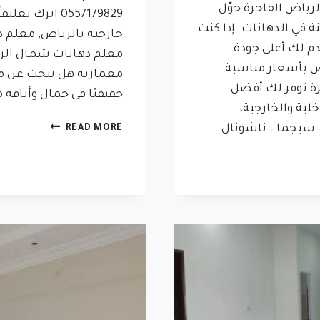
رياض الفاخرة حوّل
0557179829 اتر
 في الدهانات. إذا كنت
م لك أعلى جودة
معلم دهانات شمال الري
اض بأسعار مناسبة
معمارية هل تبحث عن مع
رة توفر لك أفضل
حقيقيًا في جمال وأناقة 
خلية والخارجية،
– سيجما – ناشونال…
READ MORE