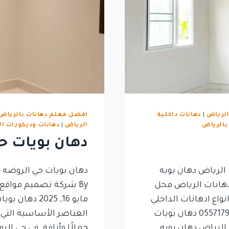
الرياض
|
دهانات داخلية
افضل معلم دهانات بالرياض
بالرياض
الرياض
|
دهانات وديكورات ا
دهان بويات ح
الرياض دهان بويه
هانات الرياض محل
By شركة تصميم مواقع
اع ادهانات الداخلي
مايو 16, 2025 
والخارجي بالرياض بااقل سعر لتواصل 0557179829 دهان بويات
العناصر الأساسية التي 
الرياض دهان بويه
جمالًا وأناقة. في حي الر